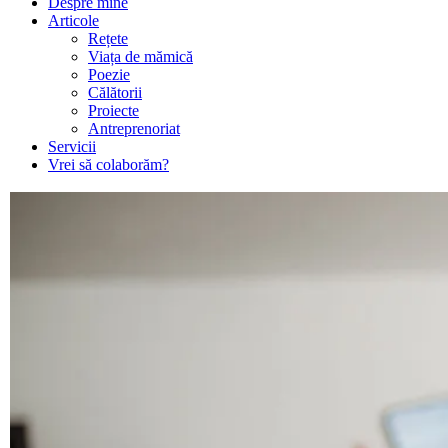
Despre mine
Articole
Rețete
Viața de mămică
Poezie
Călătorii
Proiecte
Antreprenoriat
Servicii
Vrei să colaborăm?