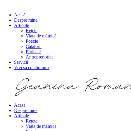
Acasă
Despre mine
Articole
Rețete
Viața de mămică
Poezie
Călătorii
Proiecte
Antreprenoriat
Servicii
Vrei să colaborăm?
Acasă
Despre mine
Articole
Rețete
Viața de mămică