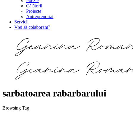
Poezie
Călătorii
Proiecte
Antreprenoriat
Servicii
Vrei să colaborăm?
sarbatoarea rabarbarului
Browsing Tag